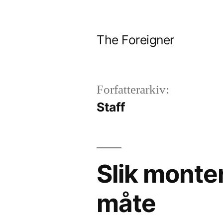
Gå
til
The Foreigner
innhold
Forfatterarkiv:
Staff
Slik monte
måte