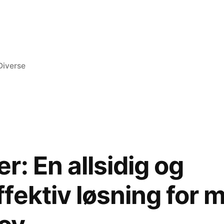
ike
Publisert
Diverse
: En allsidig og
fektiv løsning for 