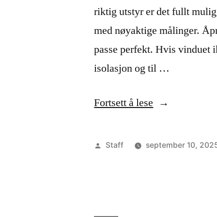
riktig utstyr er det fullt mulig
med nøyaktige målinger. Åpn
passe perfekt. Hvis vinduet ikk
isolasjon og til …
«Slik
Fortsett å lese
monterer
du
Publisert
Staff
september 10, 202
vinduer
av
på
en
trygg