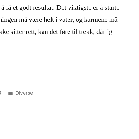
 å få et godt resultat. Det viktigste er å starte
ingen må være helt i vater, og karmene må
e sitter rett, kan det føre til trekk, dårlig
Publisert
5
Diverse
i