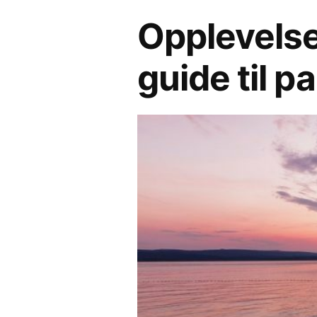
Opplevelses
måte»
guide til p